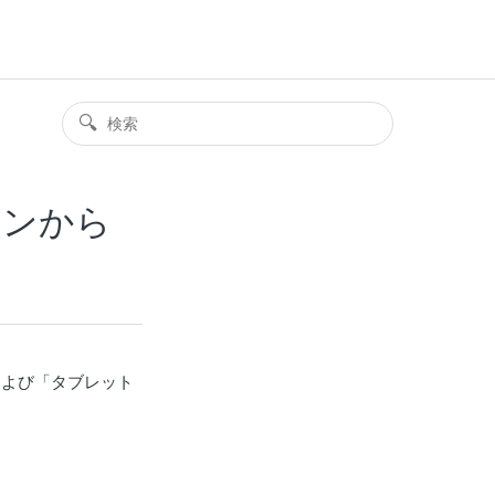
ォンから
」および「タブレット